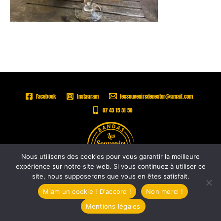
Facebook
Instagram
lessouvenirsdenestor@gmail.com
07 43 15 31 50
Nous utilisons des cookies pour vous garantir la meilleure
expérience sur notre site web. Si vous continuez à utiliser ce
site, nous supposerons que vous en êtes satisfait.
Copyright © 2026 |
Les Souvenirs de Nestor -
Mentions légales
Miam un cookie ! D'accord !
Non merci !
Mentions légales
by
La Plume Nomade