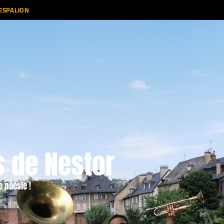
’ESPALION
s de Nestor
e poésie !