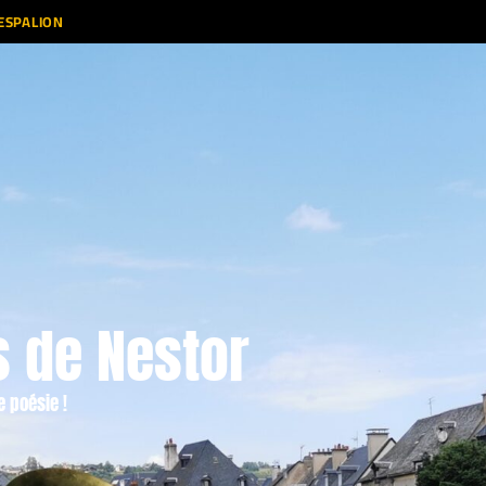
’ESPALION
s de Nestor
e poésie !