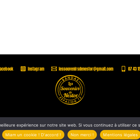
Facebook
Instagram
lessouvenirsdenestor@gmail.com
07 43 1
Copyright © 2026 |
Les Souvenirs de Nestor -
Mentions légales
eilleure expérience sur notre site web. Si vous continuez à utiliser ce
by
La Plume Nomade
Miam un cookie ! D'accord !
Non merci !
Mentions légales