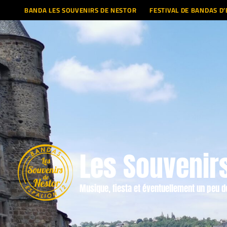
Aller
BANDA LES SOUVENIRS DE NESTOR
FESTIVAL DE BANDAS D
au
contenu
Les Souvenir
Musique, fiesta et éventuellement un peu d