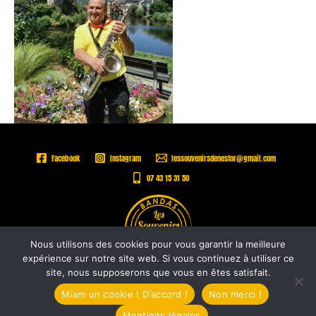
Facebook
Instagram
lessouvenirsdenestor@gmail.com
07 43 15 31 50
Nous utilisons des cookies pour vous garantir la meilleure
expérience sur notre site web. Si vous continuez à utiliser ce
site, nous supposerons que vous en êtes satisfait.
Copyright © 2026 |
Les Souvenirs de Nestor -
Mentions légales
Miam un cookie ! D'accord !
Non merci !
Mentions légales