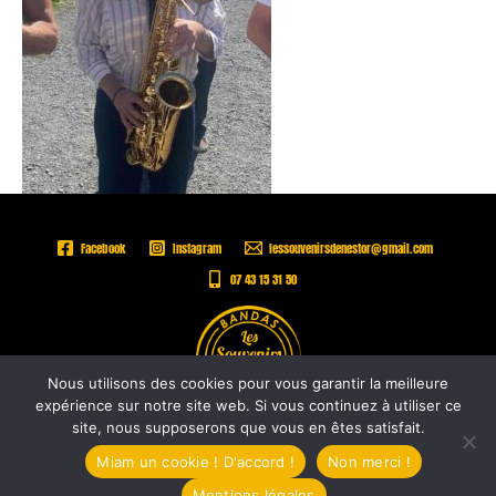
Facebook
Instagram
lessouvenirsdenestor@gmail.com
07 43 15 31 50
Nous utilisons des cookies pour vous garantir la meilleure
expérience sur notre site web. Si vous continuez à utiliser ce
site, nous supposerons que vous en êtes satisfait.
Copyright © 2026 |
Les Souvenirs de Nestor -
Mentions légales
Miam un cookie ! D'accord !
Non merci !
Mentions légales