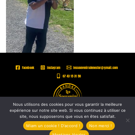
Facebook
Instagram
lessouvenirsdenestor@gmail.com
07 43 15 31 50
Nous utilisons des cookies pour vous garantir la meilleure
expérience sur notre site web. Si vous continuez à utiliser ce
site, nous supposerons que vous en êtes satisfait.
Copyright © 2026 |
Les Souvenirs de Nestor -
Mentions légales
Miam un cookie ! D'accord !
Non merci !
Mentions légales