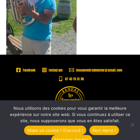
Facebook
Instagram
lessouvenirsdenestor@gmail.com
07 43 15 31 50
Nous utilisons des cookies pour vous garantir la meilleure
expérience sur notre site web. Si vous continuez à utiliser ce
site, nous supposerons que vous en êtes satisfait.
Copyright © 2026 |
Les Souvenirs de Nestor -
Mentions légales
Miam un cookie ! D'accord !
Non merci !
Mentions légales